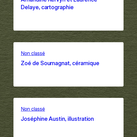
Delaye, cartographie
Sep 1, 2025
Non classé
Zoé de Soumagnat, céramique
Sep 1, 2025
Non classé
Joséphine Austin, illustration
Sep 1, 2025