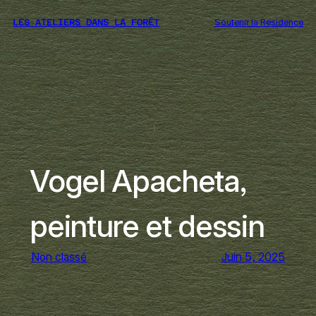
Aller
Soutenir la Residence
LES ATELIERS DANS LA FORÊT
au
contenu
Vogel Apacheta,
peinture et dessin
Non classé
Juin 5, 2025