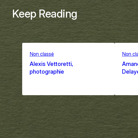
Keep Reading
Non classé
Non cl
Alexis Vettoretti,
Amand
photographie
Delaye
Sep 9, 2025
Sep 1,