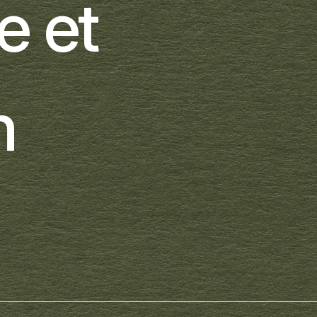
e et
n